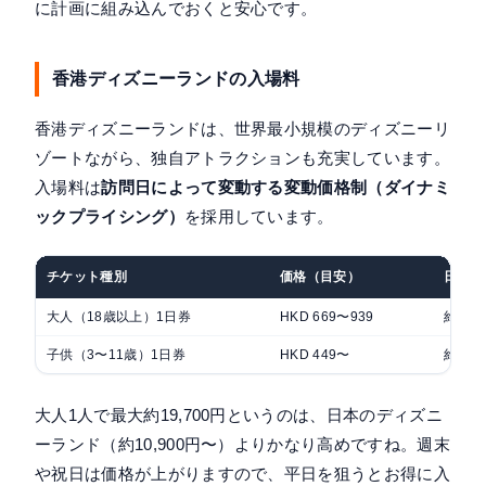
に計画に組み込んでおくと安心です。
香港ディズニーランドの入場料
香港ディズニーランドは、世界最小規模のディズニーリ
ゾートながら、独自アトラクションも充実しています。
入場料は
訪問日によって変動する変動価格制（ダイナミ
ックプライシング）
を採用しています。
チケット種別
価格（目安）
日本円
大人（18歳以上）1日券
HKD 669〜939
約14,0
子供（3〜11歳）1日券
HKD 449〜
約9,4
大人1人で最大約19,700円というのは、日本のディズニ
ーランド（約10,900円〜）よりかなり高めですね。週末
や祝日は価格が上がりますので、平日を狙うとお得に入