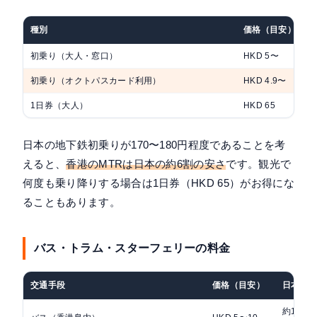
種別
価格（目安）
初乗り（大人・窓口）
HKD 5〜
初乗り（オクトパスカード利用）
HKD 4.9〜
1日券（大人）
HKD 65
日本の地下鉄初乗りが170〜180円程度であることを考
えると、
香港のMTRは日本の約6割の安さ
です。観光で
何度も乗り降りする場合は1日券（HKD 65）がお得にな
ることもあります。
バス・トラム・スターフェリーの料金
交通手段
価格（目安）
日本円
約105〜