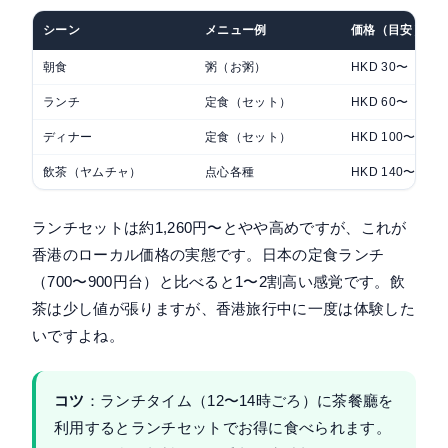
シーン
メニュー例
価格（目安）
朝食
粥（お粥）
HKD 30〜
ランチ
定食（セット）
HKD 60〜
ディナー
定食（セット）
HKD 100〜
飲茶（ヤムチャ）
点心各種
HKD 140〜
ランチセットは約1,260円〜とやや高めですが、これが
香港のローカル価格の実態です。日本の定食ランチ
（700〜900円台）と比べると1〜2割高い感覚です。飲
茶は少し値が張りますが、香港旅行中に一度は体験した
いですよね。
コツ
：ランチタイム（12〜14時ごろ）に茶餐廳を
利用するとランチセットでお得に食べられます。