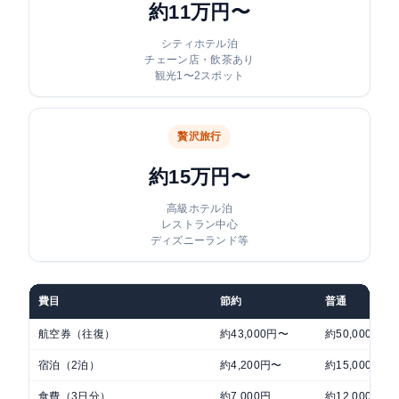
約11万円〜
シティホテル泊
チェーン店・飲茶あり
観光1〜2スポット
贅沢旅行
約15万円〜
高級ホテル泊
レストラン中心
ディズニーランド等
費目
節約
普通
航空券（往復）
約43,000円〜
約50,000円
宿泊（2泊）
約4,200円〜
約15,000円〜
食費（3日分）
約7,000円
約12,000円