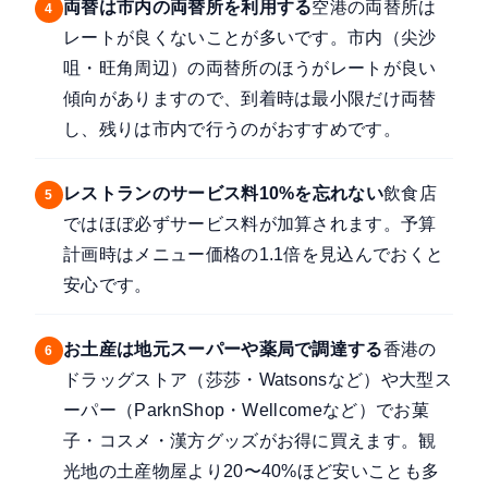
両替は市内の両替所を利用する
空港の両替所は
4
レートが良くないことが多いです。市内（尖沙
咀・旺角周辺）の両替所のほうがレートが良い
傾向がありますので、到着時は最小限だけ両替
し、残りは市内で行うのがおすすめです。
レストランのサービス料10%を忘れない
飲食店
5
ではほぼ必ずサービス料が加算されます。予算
計画時はメニュー価格の1.1倍を見込んでおくと
安心です。
お土産は地元スーパーや薬局で調達する
香港の
6
ドラッグストア（莎莎・Watsonsなど）や大型ス
ーパー（ParknShop・Wellcomeなど）でお菓
子・コスメ・漢方グッズがお得に買えます。観
光地の土産物屋より20〜40%ほど安いことも多