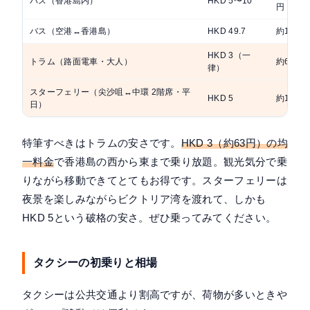
バス（香港島内）
HKD 5〜10
円
バス（空港↔香港島）
HKD 49.7
約1,04
HKD 3（一
トラム（路面電車・大人）
約63円
律）
スターフェリー（尖沙咀↔中環 2階席・平
HKD 5
約105円
日）
特筆すべきはトラムの安さです。
HKD 3（約63円）の均
一料金
で香港島の西から東まで乗り放題。観光気分で乗
りながら移動できてとてもお得です。スターフェリーは
夜景を楽しみながらビクトリア湾を渡れて、しかも
HKD 5という破格の安さ。ぜひ乗ってみてください。
タクシーの初乗りと相場
タクシーは公共交通より割高ですが、荷物が多いときや