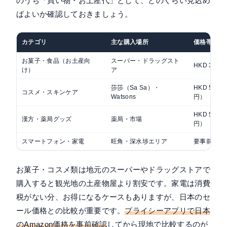
のうち「買い物・お土産代」として、どのくらい見込め
ばよいか確認しておきましょう。
カテゴリ
主な購入場所
価格帯の目
お菓子・食品（お土産向
スーパー・ドラッグスト
HKD 30〜
け）
ア
莎莎（Sa Sa）・
HKD 50〜3
コスメ・スキンケア
Watsons
円）
HKD 50〜2
漢方・薬局グッズ
薬局・市場
円）
スマートフォン・家電
旺角・深水埗エリア
要事前リサ
お菓子・コスメ類は地元のスーパーやドラッグストアで
購入すると観光地の土産物屋より割安です。家電は消費
税がない分、お得になるケースもありますが、日本のセ
ール価格との比較が重要です。
プライシーアプリで日本
のAmazon価格を事前確認
してから現地で比較するのが