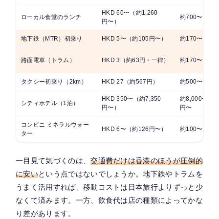
HKD 60〜（約1,260
ローカル食堂のランチ
約700〜1,00
円〜）
地下鉄（MTR）初乗り
HKD 5〜（約105円〜）
約170〜180
路面電車（トラム）
HKD 3（約63円・一律）
約170〜200
タクシー初乗り（2km）
HKD 27（約567円）
約500〜730
HKD 350〜（約7,350
約8,000〜10,
シティホテル（1泊）
円〜）
円〜
コンビニ ミネラルウォー
HKD 6〜（約126円〜）
約100〜150
ター
一目見て気づくのは、
交通費だけは香港のほうが圧倒的
に安い
という点ではないでしょうか。地下鉄やトラムを
うまく活用すれば、移動コストは日本旅行よりずっと少
なくて済みます。一方、飲食代は店の種類によってかな
り差があります。