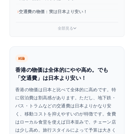
交通費の物価：実は日本より安い！
宿泊費の物価：ランク別の価格帯
全部見る
観光費の物価：テーマパーク・観光スポットの入
場料
お土産・ショッピングの物価：何がいくらで買え
結論
る？
香港の物価は全体的にやや高め。でも
「交通費」は日本より安い！
香港旅行の予算目安（2泊3日・3泊4日）
香港の物価は日本と比べて全体的に高めです。特
香港旅行の費用を節約するコツ
に宿泊費は割高感があります。ただし、地下鉄・
バス・トラムなどの交通費は日本よりかなり安
まとめ：香港の物価は「交通費が安くて宿泊費が
高め」
く、移動コストを抑えやすいのが特徴です。食費
はローカル食堂を使えば日本並みで、チェーン店
よくある質問
は少し高め。旅行スタイルによって予算は大きく