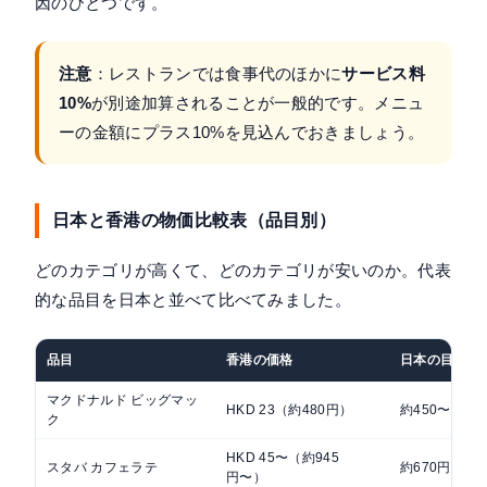
因のひとつです。
注意
：レストランでは食事代のほかに
サービス料
10%
が別途加算されることが一般的です。メニュ
ーの金額にプラス10%を見込んでおきましょう。
日本と香港の物価比較表（品目別）
どのカテゴリが高くて、どのカテゴリが安いのか。代表
的な品目を日本と並べて比べてみました。
品目
香港の価格
日本の目安
マクドナルド ビッグマッ
HKD 23（約480円）
約450〜500
ク
HKD 45〜（約945
スタバ カフェラテ
約670円〜
円〜）