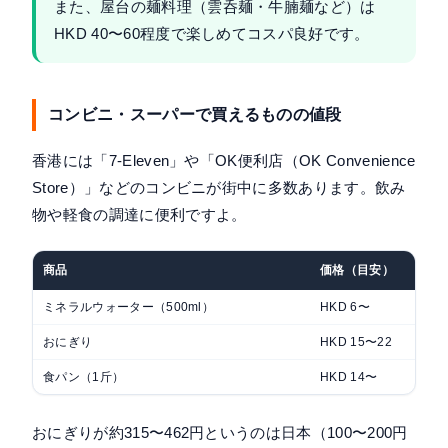
また、屋台の麺料理（雲呑麺・牛腩麺など）は
HKD 40〜60程度で楽しめてコスパ良好です。
コンビニ・スーパーで買えるものの値段
香港には「7-Eleven」や「OK便利店（OK Convenience
Store）」などのコンビニが街中に多数あります。飲み
物や軽食の調達に便利ですよ。
商品
価格（目安）
ミネラルウォーター（500ml）
HKD 6〜
おにぎり
HKD 15〜22
食パン（1斤）
HKD 14〜
おにぎりが約315〜462円というのは日本（100〜200円