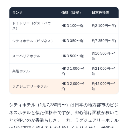
ランク
価格（目安）
日本円換算
主
ドミトリー（ゲストハウ
HKD 100〜/泊
約2,100円〜/泊
相
ス）
個
シティホテル（ビジネス）
HKD 350〜/泊
約7,350円〜/泊
肢
約10,500円〜/
スーペリアホテル
HKD 500〜/泊
サ
泊
HKD 1,000〜/
約21,000円〜/
プ
高級ホテル
泊
泊
り
HKD 2,000〜/
約42,000円〜/
ラグジュアリーホテル
ペ
泊
泊
シティホテル（1泊7,350円〜）は日本の地方都市のビジ
ネスホテルと似た価格帯ですが、都心部は面積が狭いこ
とが多いのが香港らしさ。一方、ラグジュアリーホテル
は1泊4万円を超えるものも珍しくありません。予算の