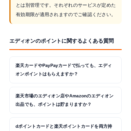
とは別管理です。それぞれのサービスが定めた
有効期限が適用されますのでご確認ください。
エディオンのポイントに関するよくある質問
楽天カードやPayPayカードで払っても、エディ
オンポイントはもらえますか？
エディオンカード・あんしん保証カード会員とも、
他社クレジットカードでお支払いした場合はエディ
楽天市場のエディオン店やAmazonのエディオン
オンポイントが付与されません。ただし、dポイント
出品でも、ポイントは貯まりますか？
カードや楽天ポイントカードなどの共通ポイントカ
エディオンカードのポイント優待が適用されるの
ードを別途提示していれば、共通ポイント（税別200
は、エディオン直営の実店舗とエディオン公式ネッ
dポイントカードと楽天ポイントカードを両方持
円ごとに1ポイント、約0.5%）のみ付与されます。