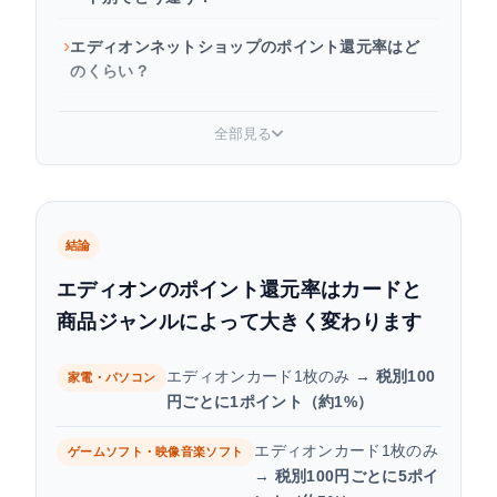
エディオンネットショップのポイント還元率はど
のくらい？
エディオンのポイント還元率を上げる方法
全部見る
エディオンで買う前に価格推移もチェックしよう
貯まったエディオンポイントの使い方と有効期限
結論
エディオンのポイントに関するよくある質問
エディオンのポイント還元率はカードと
商品ジャンルによって大きく変わります
まとめ：エディオンのポイント還元率を整理しよ
う
エディオンカード1枚のみ →
税別100
家電・パソコン
円ごとに1ポイント（約1%）
エディオンカード1枚のみ
ゲームソフト・映像音楽ソフト
→
税別100円ごとに5ポイ