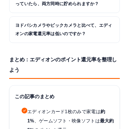
トショップ（edion.com）のみです。楽天市場・
っていたら、両方同時に貯められますか？
Amazon・Yahoo!ショッピングなどの外部ECサイト
エディオンで共通ポイントを貯める際に提示できる
での購入には、エディオンカードのポイント特典は
のは1枚のみです。dポイントカードと楽天ポイント
ヨドバシカメラやビックカメラと比べて、エディ
適用されません。
カードを同時に提示しても、どちらか一方のみに付
オンの家電還元率は低いのですか？
与されます（選択制）。エディオンネットショップ
家電・パソコン購入時の基本還元率は、ヨドバシカ
でも、Vポイントとdポイントはどちらかのみ選択で
メラ・ビックカメラが現金払いで10%であるのに対
きます。
まとめ：エディオンのポイント還元率を整理し
し、エディオンはエディオンカード1枚のみで約1%
よう
と低めです。ただしエディオンカードには最長10年
の長期修理保証（指定商品）が付帯しており、保証
面での優位性があります。ポイントを重視するなら
ヨドバシ・ビックカメラ、保証を重視するならエデ
この記事のまとめ
ィオン、という使い分けが一般的です。
エディオンカード1枚のみで家電は
約
1%
、ゲームソフト・映像ソフトは
最大約