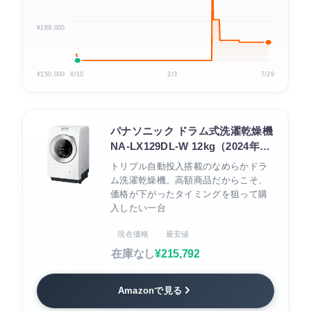
¥169,000
¥150,000
8/10
2/3
7/29
パナソニック ドラム式洗濯乾燥機
NA-LX129DL-W 12kg（2024年モ
デル）
トリプル自動投入搭載のなめらかドラ
ム洗濯乾燥機。高額商品だからこそ、
価格が下がったタイミングを狙って購
入したい一台
現在価格
最安値
在庫なし
¥215,792
Amazonで見る