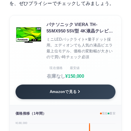
を、ぜひプライシーでチェックしてみましょう。
パナソニック VIERA TH-
55MX950 55V型 4K液晶テレビ
（2023年モデル）
ミニLEDバックライト×量子ドット採
用。エディオンでも人気の液晶ビエラ
最上位モデル、価格の変動幅が大きい
ので買い時チェック必須
現在価格
最安値
在庫なし
¥150,000
Amazonで見る
価格推移（1年間）
現在
最安
¥188,000