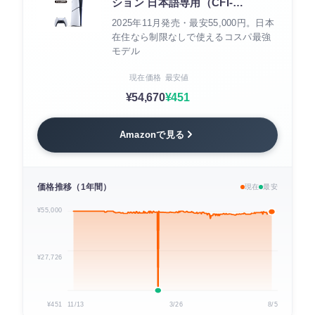
ション 日本語専用（CFI-
2200B01）
2025年11月発売・最安55,000円。日本
在住なら制限なしで使えるコスパ最強
モデル
現在価格
最安値
¥54,670
¥451
Amazonで見る
価格推移（1年間）
現在
最安
¥55,000
¥27,726
¥451
11/13
3/26
8/5