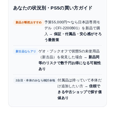
あなたの状況別・PS5の買い方ガイド
予算55,000円〜なら日本語専用モ
新品が断然おすすめ
デル（CFI-2200B01）を新品で購
入 →
保証・付属品・安心感がそろ
う最善策
ゲオ・ブックオフで状態Sの未使用品
新古品ならアリ
（新古品）を発見した場合 →
新品同
等のリスクで数千円お得になる可能性
あり
付属品は持っていて本体だ
2台目・本体のみなら検討余地
け追加したい方 →
信頼で
きる中古ショップで探す価
値あり