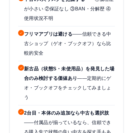
が小さい ②保証なし ③BAN・分解歴 ④
使用状況不明
✓
フリマアプリは避ける
——信頼できる中
古ショップ（ゲオ・ブックオフ）なら比
較的安全
✓
新古品（状態S・未使用品）を発見した場
合のみ検討する価値あり
——定期的にゲ
オ・ブックオフをチェックしてみましょ
う
✓
2台目・本体のみ追加なら中古も選択肢
——付属品が揃っているなら、信頼でき
る購入先で状態の良い中古を探す手もあ