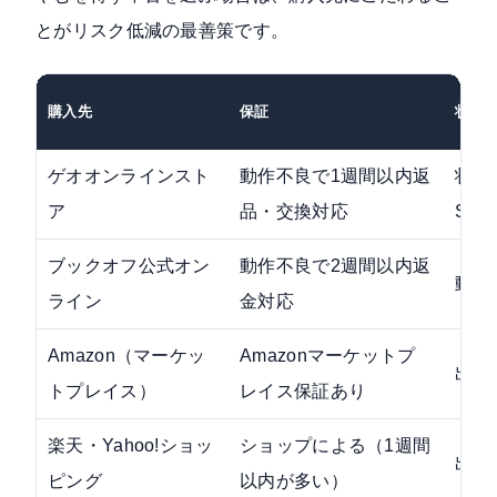
とがリスク低減の最善策です。
購入先
保証
状態
ゲオオンラインスト
動作不良で1週間以内返
状態
ア
品・交換対応
SA
ブックオフ公式オン
動作不良で2週間以内返
動作
ライン
金対応
Amazon（マーケッ
Amazonマーケットプ
出品
トプレイス）
レイス保証あり
楽天・Yahoo!ショッ
ショップによる（1週間
出品
ピング
以内が多い）