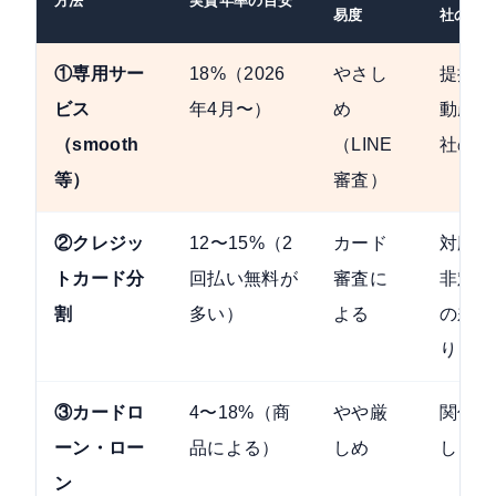
方法
実質年率の目安
易度
社の対
①専用サー
18%（2026
やさし
提携不
ビス
年4月〜）
め
動産会
（smooth
（LINE
社のみ
等）
審査）
②クレジッ
12〜15%（2
カード
対応・
トカード分
回払い無料が
審査に
非対応
割
多い）
よる
の差あ
り
③カードロ
4〜18%（商
やや厳
関係な
ーン・ロー
品による）
しめ
し
ン