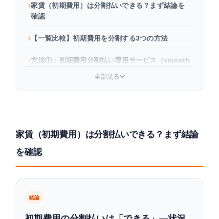
家賃（初期費用）は分割払いできる？まず結論を
確認
【一覧比較】初期費用を分割する3つの方法
方法①：初期費用分割払い専用サービス（smooth
等）
全部見る
方法②：クレジットカードで分割払い
方法③：カードローン・フリーローン
家賃（初期費用）は分割払いできる？まず結論
家賃を滞納してしまったら？分割返済の交渉方法
を確認
よくある質問
まとめ
結論
初期費用の分割払いは「できる」—状況