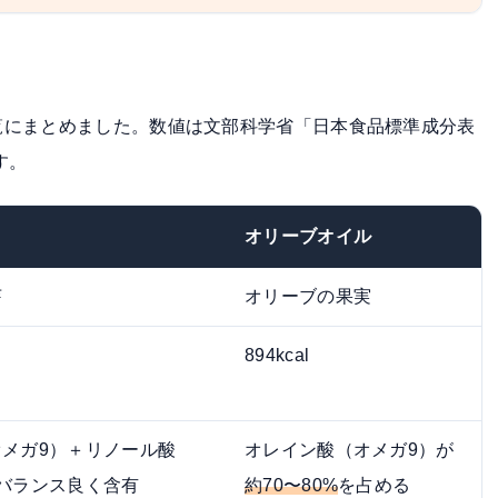
覧にまとめました。数値は文部科学省「
日本食品標準成分表
す。
オリーブオイル
芽
オリーブの果実
894kcal
メガ9）＋リノール酸
オレイン酸（オメガ9）が
バランス良く含有
約70〜80%
を占める