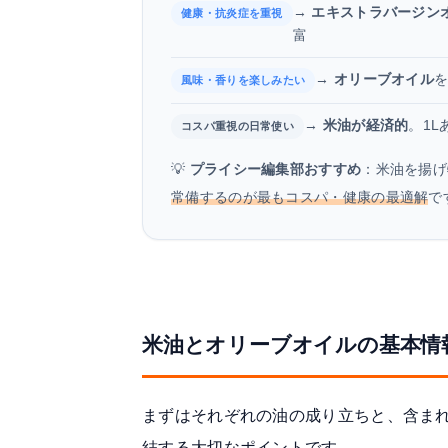
→
エキストラバージン
健康・抗炎症を重視
富
→
オリーブオイル
風味・香りを楽しみたい
→
米油が経済的
。1L
コスパ重視の日常使い
💡
プライシー編集部おすすめ
：米油を揚げ
常備するのが最もコスパ・健康の最適解
で
米油とオリーブオイルの基本情
まずはそれぞれの油の成り立ちと、含ま
結する大切なポイントです。