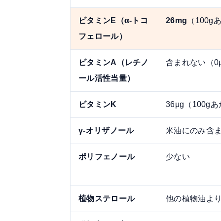
ビタミンE（α-トコ
26mg
（100g
フェロール）
ビタミンA（レチノ
含まれない（0μ
ール活性当量）
ビタミンK
36μg（100g
γ-オリザノール
米油にのみ含
ポリフェノール
少ない
植物ステロール
他の植物油よ