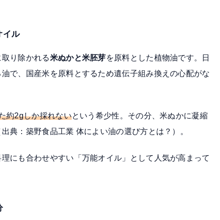
オイル
に取り除かれる
米ぬかと米胚芽
を原料とした植物油です。日
る油で、国産米を原料とするため遺伝子組み換えの心配がな
た約2gしか採れない
という希少性。その分、米ぬかに凝縮
（出典：
築野食品工業 体によい油の選び方とは？
）。
料理にも合わせやすい「万能オイル」として人気が高まって
分