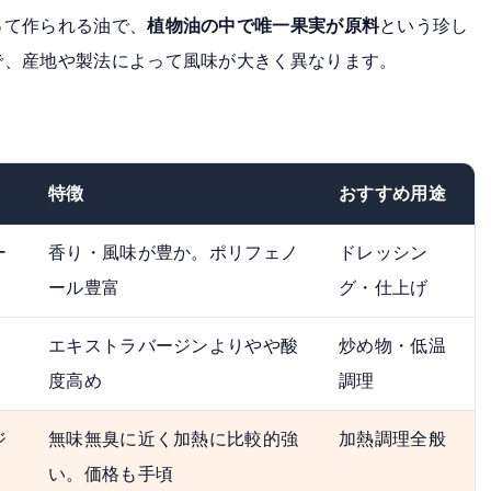
って作られる油で、
植物油の中で唯一果実が原料
という珍し
で、産地や製法によって風味が大きく異なります。
特徴
おすすめ用途
ー
香り・風味が豊か。ポリフェノ
ドレッシン
ール豊富
グ・仕上げ
エキストラバージンよりやや酸
炒め物・低温
度高め
調理
ジ
無味無臭に近く加熱に比較的強
加熱調理全般
い。価格も手頃