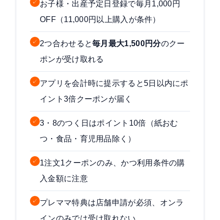
✓
お子様・出産予定日登録で毎月1,000円
OFF（11,000円以上購入が条件）
✓
2つ合わせると
毎月最大1,500円分
のクー
ポンが受け取れる
✓
アプリを会計時に提示すると5日以内にポ
イント3倍クーポンが届く
✓
3・8のつく日はポイント10倍（紙おむ
つ・食品・育児用品除く）
✓
1注文1クーポンのみ、かつ利用条件の購
入金額に注意
✓
プレママ特典は店舗申請が必須、オンラ
インのみでは受け取れない