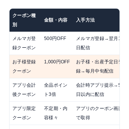
クーポン種
金額・内容
入手方法
別
メルマガ登
500円OFF
メルマガ登録→翌月1
録クーポン
日配信
お子様登録
1,000円OFF
お子様・出産予定日登
クーポン
録→毎月中旬配信
アプリ会計
全品ポイン
会計時アプリ提示→5
後クーポン
ト3倍
日以内に配信
アプリ限定
不定期・内
アプリのクーポン画面
クーポン
容様々
で取得