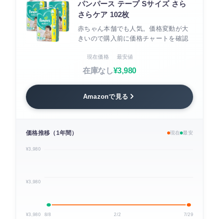
パンパース テープ Sサイズ さら
さらケア 102枚
赤ちゃん本舗でも人気。価格変動が大
きいので購入前に価格チャートを確認
現在価格
最安値
在庫なし
¥3,980
Amazonで見る
価格推移（1年間）
現在
最安
¥3,980
¥3,980
¥3,980
8/8
2/2
7/29