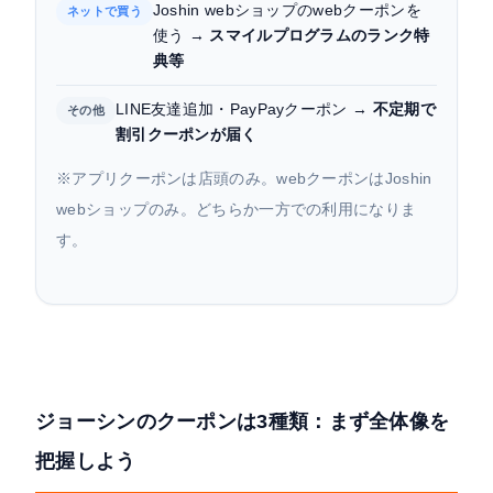
まとめ：ジョーシンのクーポンを最大限活用しよ
Joshin webショップのwebクーポンを
ネットで買う
う
使う →
スマイルプログラムのランク特
典等
LINE友達追加・PayPayクーポン →
不定期で
その他
割引クーポンが届く
※アプリクーポンは店頭のみ。webクーポンはJoshin
webショップのみ。どちらか一方での利用になりま
す。
ジョーシンのクーポンは3種類：まず全体像を
把握しよう