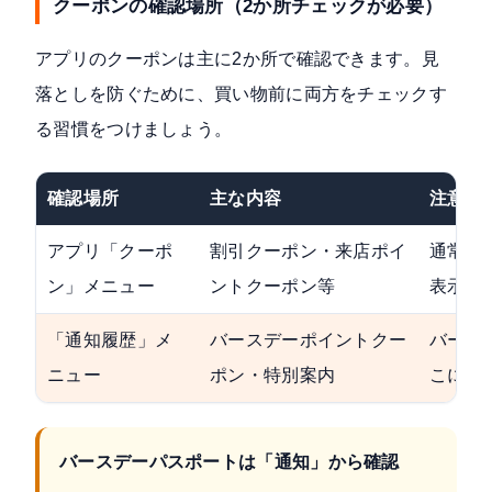
クーポンの確認場所（2か所チェックが必要）
アプリのクーポンは主に2か所で確認できます。見
落としを防ぐために、買い物前に両方をチェックす
る習慣をつけましょう。
確認場所
主な内容
注意点
アプリ「クーポ
割引クーポン・来店ポイ
通常の
ン」メニュー
ントクーポン等
表示
「通知履歴」メ
バースデーポイントクー
バース
ニュー
ポン・特別案内
こに届
バースデーパスポートは「通知」から確認