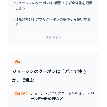
ジョーシンのクーポンは3種類：まず全体像を把握
しよう
【店頭向け】アプリクーポンの取得から使い方ま
で
【ネット向け】webクーポンの取得から使い方ま
全部見る
で
スマイルプログラムのランク別クーポン特典と
は？【2026年7月】
結論
バースデークーポン合わせ技：アプリ＋webで最
ジョーシンのクーポンは「どこで使う
大限もらう
か」で選ぶ
LINE・PayPayなどその他のクーポン
ジョーシンアプリのクーポンを使う →
バ
店頭で買う
ジョーシン クーポンのよくある質問
ースデー5%OFFなど