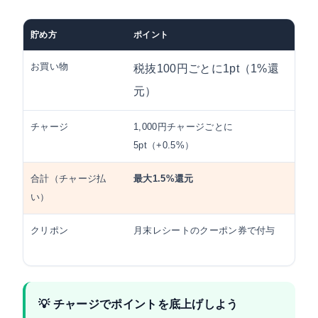
貯め方
ポイント
備
お買い物
通
税抜100円ごとに1pt（1%還
元）
チャージ
1,000円チャージごとに
チ
5pt（+0.5%）
与
合計（チャージ払
最大1.5%還元
お
い）
算
クリポン
月末レシートのクーポン券で付与
買
動
💡 チャージでポイントを底上げしよう