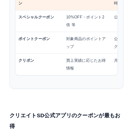
ン
時
スペシャルクーポン
10%OFF・ポイント2
公式アプ
倍 等
ポイントクーポン
対象商品のポイントア
公式アプ
ップ
ク）
クリポン
買上実績に応じたお得
月末レシ
情報
クリエイトSD公式アプリのクーポンが最もお
得