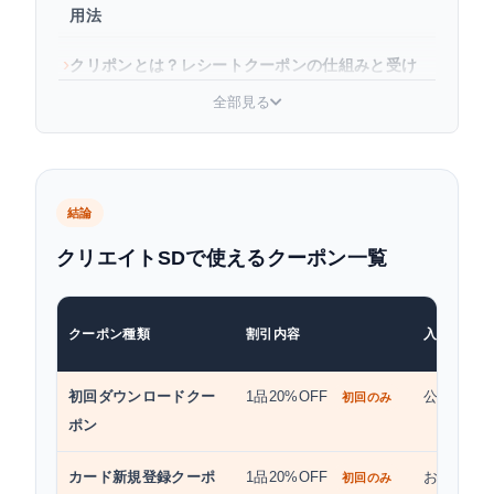
用法
クリポンとは？レシートクーポンの仕組みと受け
取り方
全部見る
ポイント2倍デーは廃止？現在の状況
まとめ：クリエイトSDのクーポンをフル活用しよ
う
結論
クリエイトSDで使えるクーポン一覧
クリエイトSDクーポンに関するよくある質問
クーポン種類
割引内容
入手方法
初回ダウンロードクー
1品20%OFF
公式アプリ
初回のみ
ポン
カード新規登録クーポ
1品20%OFF
おさいふH
初回のみ