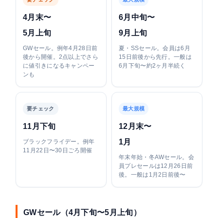
4月末〜
6月中旬〜
5月上旬
9月上旬
GWセール。例年4月28日前
夏・SSセール。会員は6月
後から開催。2点以上でさら
15日前後から先行。一般は
に値引きになるキャンペー
6月下旬〜約2ヶ月半続く
ンも
要チェック
最大規模
11月下旬
12月末〜
1月
ブラックフライデー。例年
11月22日〜30日ごろ開催
年末年始・冬AWセール。会
員プレセールは12月26日前
後。一般は1月2日前後〜
GWセール（4月下旬〜5月上旬）