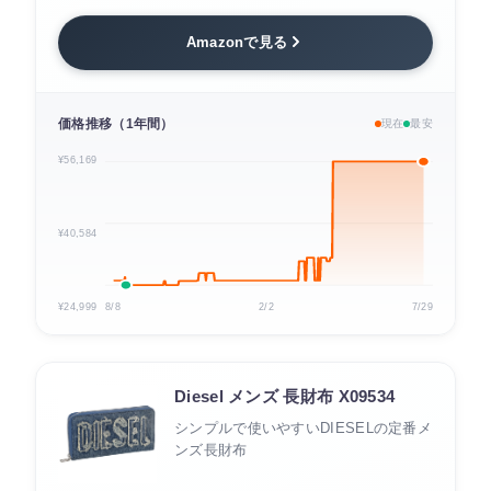
Amazonで見る
価格推移（1年間）
現在
最安
¥56,169
¥40,584
¥24,999
8/8
2/2
7/29
Diesel メンズ 長財布 X09534
シンプルで使いやすいDIESELの定番メ
ンズ長財布