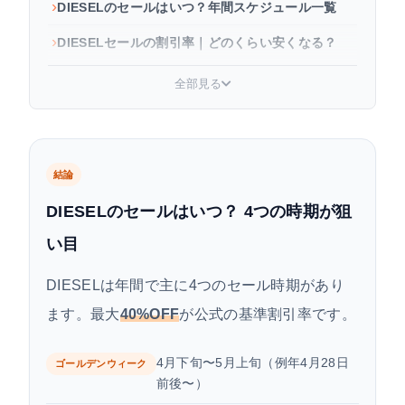
DIESELのセールはいつ？年間スケジュール一覧
DIESELセールの割引率｜どのくらい安くなる？
ファミリーセールとは？参加方法と時期
全部見る
DIESEL CLUB CARD｜プレセールに先行参加す
る方法
DIESELをもっとお得に買う方法
結論
よくある質問
DIESELのセールはいつ？ 4つの時期が狙
まとめ
い目
DIESELは年間で主に4つのセール時期があり
ます。最大
40%OFF
が公式の基準割引率です。
4月下旬〜5月上旬（例年4月28日
ゴールデンウィーク
前後〜）