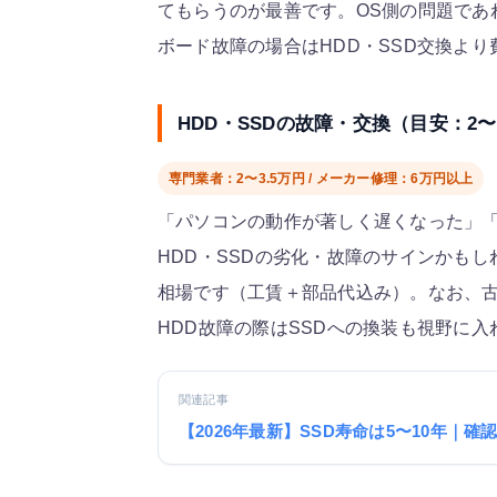
てもらうのが最善です。OS側の問題であれ
ボード故障の場合はHDD・SSD交換よ
HDD・SSDの故障・交換（目安：2〜
専門業者：2〜3.5万円 / メーカー修理：6万円以上
「パソコンの動作が著しく遅くなった」
HDD・SSDの劣化・故障のサインかもしれ
相場です（工賃＋部品代込み）。なお、古
HDD故障の際はSSDへの換装も視野に
関連記事
【2026年最新】SSD寿命は5〜10年｜確