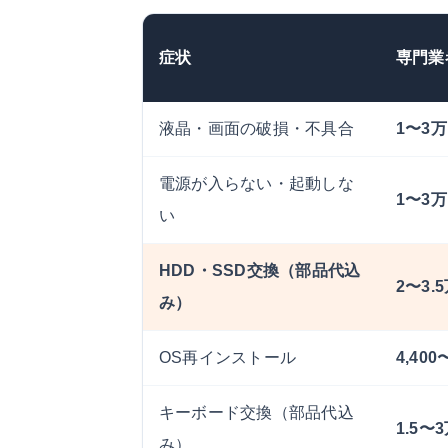
症状
専門業
液晶・画面の破損・不具合
1〜3
電源が入らない・起動しな
1〜3
い
HDD・SSD交換（部品代込
2〜3.
み）
OS再インストール
4,40
キーボード交換（部品代込
1.5〜
み）