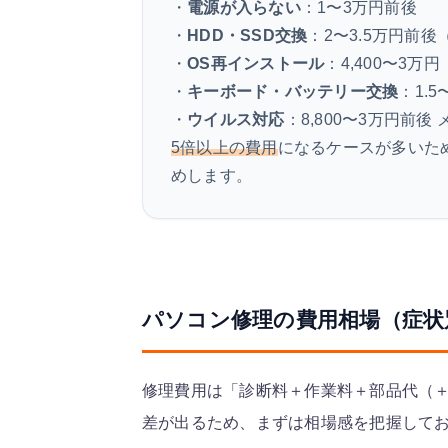
・
電源が入らない
：1〜3万円前後
・
HDD・SSD交換
：2〜3.5万円前
・
OS再インストール
：4,400〜3万円
・
キーボード・バッテリー交換
：1.
・
ウイルス対応
：8,800〜3万円前
5倍以上の費用
になるケースが多いた
めします。
パソコン修理の費用相場（症状
修理費用は「診断料＋作業料＋部品代（
差が出るため、まずは相場感を把握して