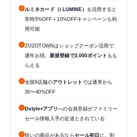
✓
ルミネカード（i LUMINE）
を活用すると
常時5%OFF＋10%OFFキャンペーンも利
用可能
✓
ZOZOTOWNはショップクーポン活用で
通年お得。
新規登録で2,000ポイント
もも
らえる
✓
全国9店舗の
アウトレット
では通常から
30〜40%OFF
✓
Dstyle+アプリ
への会員登録がファミリー
セール情報入手の近道とされている
✓
狙いの商品があるなら
セール初日
に。割