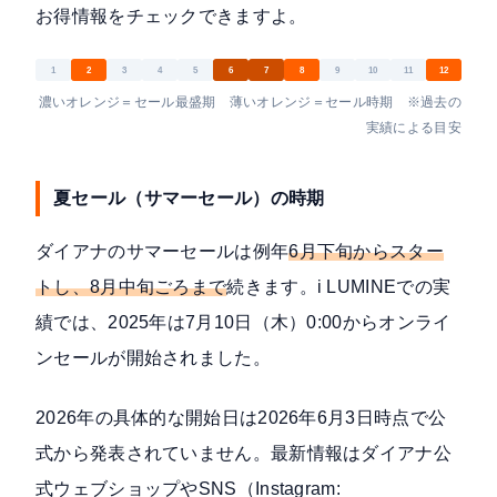
お得情報をチェックできますよ。
1
2
3
4
5
6
7
8
9
10
11
12
濃いオレンジ＝セール最盛期 薄いオレンジ＝セール時期 ※過去の
実績による目安
夏セール（サマーセール）の時期
ダイアナのサマーセールは例年
6月下旬からスター
トし、8月中旬ごろまで
続きます。i LUMINEでの実
績では、2025年は7月10日（木）0:00からオンライ
ンセールが開始されました。
2026年の具体的な開始日は2026年6月3日時点で公
式から発表されていません。最新情報は
ダイアナ公
式ウェブショップ
やSNS（Instagram: