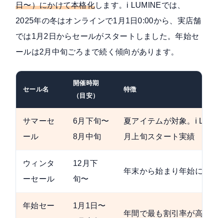
日〜）にかけて本格化
します。i LUMINEでは、
2025年の冬はオンラインで1月1日0:00から、実店舗
では1月2日からセールがスタートしました。年始セ
ールは2月中旬ごろまで続く傾向があります。
開催時期
セール名
特徴
（目安）
サマーセ
6月下旬〜
夏アイテムが対象。i LUMI
ール
8月中旬
月上旬スタート実績
ウィンタ
12月下
年末から始まり年始に本
ーセール
旬〜
年始セー
1月1日〜
年間で最も割引率が高い