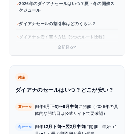
2026年のダイアナセールはいつ？夏・冬の開催ス
ケジュール
ダイアナセールの割引率はどのくらい？
ダイアナを安く買う方法【5つのルート比較】
全部見る
セール初日と後半どちらが安い？狙い目タイミン
グを解説
まとめ
結論
よくある質問
ダイアナのセールはいつ？どこが安い？
例年
6月下旬〜8月中旬
に開催（2026年の具
夏セール
体的な開始日は公式サイトで要確認）
例年
12月下旬〜翌2月中旬
に開催、年始（1
冬セール
月〜）が最も割引率が高い傾向