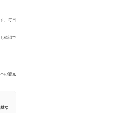
す。毎日
も確認で
本の観点
無駄な