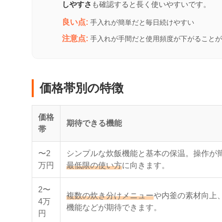
しやすさ
も確認すると長く使いやすいです。
良い点:
手入れが簡単だと毎日続けやすい
注意点:
手入れが手間だと使用頻度が下がることが
価格帯別の特徴
価格
期待できる機能
帯
〜2
シンプルな炊飯機能と基本の保温。操作が
万円
最低限の使い方
に向きます。
2〜
複数の炊き分けメニュー
や内釜の素材向上
4万
機能などが期待できます。
円