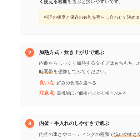
く使える容量
を選ぶと扱いやすいです。
料理の頻度と保存の有無を照らし合わせて決め
2
加熱方式・炊き上がりで選ぶ
内側からじっくり加熱するタイプはもちもちし
時間帯
を想像してみてください。
良い点:
好みの食感を選べる
注意点:
高機能ほど価格が上がる傾向がある
3
内釜・手入れのしやすさで選ぶ
内釜の重さやコーティングの種類で
洗いやすさ