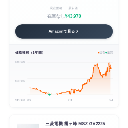
現在価格
最安値
在庫なし
¥43,970
Amazonで見る
価格推移（1年間）
現在
最安
¥58,000
¥50,985
¥43,970
8/7
2/4
8/4
三菱電機 霧ヶ峰 MSZ-GV2225-