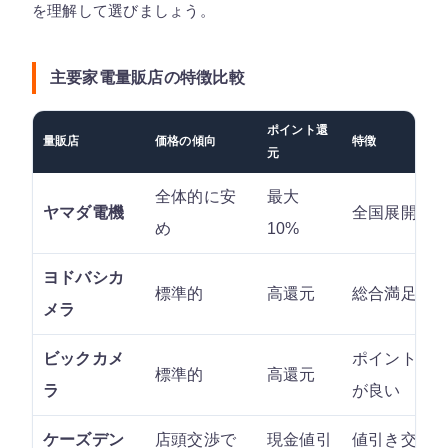
を理解して選びましょう。
主要家電量販店の特徴比較
ポイント還
量販店
価格の傾向
特徴
元
全体的に安
最大
ヤマダ電機
全国展開、
め
10%
ヨドバシカ
標準的
高還元
総合満足度
メラ
ビックカメ
ポイント還
標準的
高還元
ラ
が良い
ケーズデン
店頭交渉で
現金値引
値引き交渉