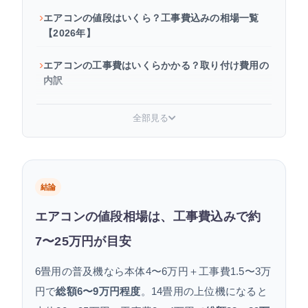
エアコンの値段はいくら？工事費込みの相場一覧
【2026年】
エアコンの工事費はいくらかかる？取り付け費用の
内訳
エアコンが安い時期はいつ？買い時カレンダー
全部見る
エアコンはどこで買うのが安い？家電量販店vsネ
ット通販
結論
【2027年問題】エアコンは今後値上がりする？
エアコンの値段相場は、工事費込みで約
人気エアコンの価格推移をチェック
7〜25万円が目安
エアコンを安く買うための5つのコツ
6畳用の普及機なら本体4〜6万円＋工事費1.5〜3万
よくある質問
円で
総額6〜9万円程度
。14畳用の上位機になると