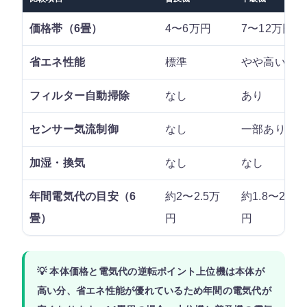
価格帯（6畳）
4〜6万円
7〜12万円
省エネ性能
標準
やや高い
フィルター自動掃除
なし
あり
センサー気流制御
なし
一部あり
加湿・換気
なし
なし
年間電気代の目安（6
約2〜2.5万
約1.8〜2.2万
畳）
円
円
💡 本体価格と電気代の逆転ポイント上位機は本体が
高い分、省エネ性能が優れているため年間の電気代が