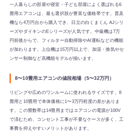
一人暮らしの部屋や寝室・子ども部屋によく選ばれる6
畳用エアコンは、最も選択肢が豊富な価格帯です。普及
機なら4万円台から購入でき、日立の白くまくん AJシリ
ーズやダイキンのEシリーズが人気です。中級機は7万
円前後からで、フィルター自動掃除やAI運転などの機能
が加わります。上位機は15万円以上で、加湿・換気やセ
ンサー制御など高機能モデルが揃います。
8〜10畳用エアコンの値段相場（5〜32万円）
リビングや広めのワンルームに使われるサイズです。8
畳用と10畳用で本体価格に1〜3万円程度の差がありま
す。この畳数帯は14畳用まではエアコンの電源が100V
で済むため、コンセント工事が不要なケースが多く、工
事費を抑えやすいメリットがあります。