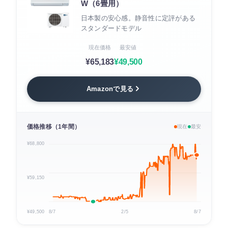
W（6畳用）
日本製の安心感。静音性に定評がある
スタンダードモデル
現在価格
最安値
¥65,183
¥49,500
Amazonで見る
価格推移（1年間）
現在
最安
¥68,800
¥59,150
¥49,500
8/7
2/5
8/7