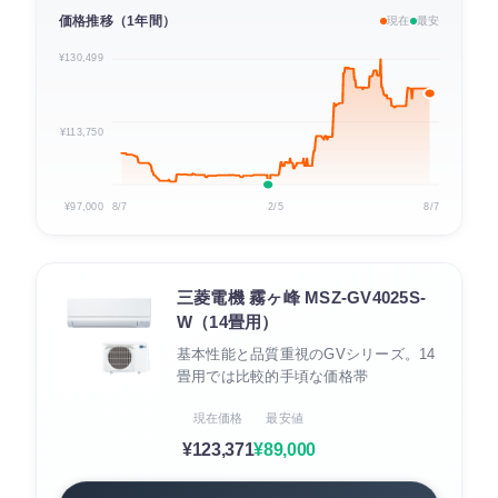
価格推移（1年間）
現在
最安
¥130,499
¥113,750
¥97,000
8/7
2/5
8/7
三菱電機 霧ヶ峰 MSZ-GV4025S-
W（14畳用）
基本性能と品質重視のGVシリーズ。14
畳用では比較的手頃な価格帯
現在価格
最安値
¥123,371
¥89,000