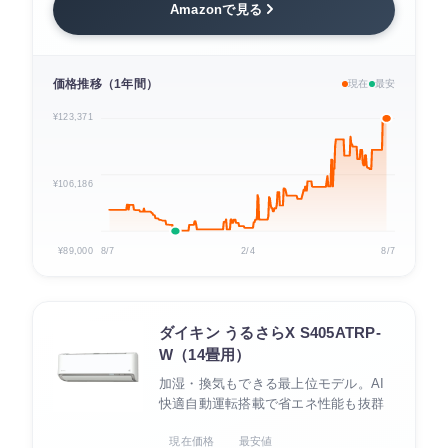
Amazonで見る
価格推移（1年間）
現在
最安
¥123,371
¥106,186
¥89,000
8/7
2/4
8/7
ダイキン うるさらX S405ATRP-
W（14畳用）
加湿・換気もできる最上位モデル。AI
快適自動運転搭載で省エネ性能も抜群
現在価格
最安値