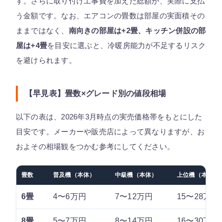
す。さらに取り付け工事費を加えた総額が、実際に支払
う金額です。なお、エアコンの畳数は部屋の実面積その
ままではなく、
南向きの部屋は+2畳、キッチン併設の部
屋は+4畳
を目安に選ぶと、冷暖房能力が不足するリスク
を避けられます。
【早見表】畳数×グレード別の値段相場
以下の表は、2026年3月時点の実売価格帯をもとにした
目安です。メーカーや販売店によって異なりますが、お
およその相場観をつかむ参考にしてください。
畳数
普及機（本体）
中級機（本体）
上位機（本体）
6畳
4〜6万円
7〜12万円
15〜28万円
8畳
5〜7万円
8〜14万円
16〜30万円