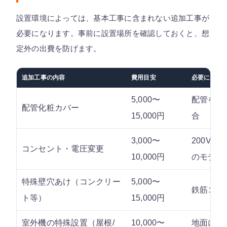
設置環境によっては、基本工事に含まれない追加工事が
必要になります。事前に設置場所を確認しておくと、想
定外の出費を防げます。
追加工事の内容
費用目安
必要になる
5,000〜
配管を露
配管化粧カバー
15,000円
合
3,000〜
200V対
コンセント・電圧変更
10,000円
のモデル
特殊壁穴あけ（コンクリー
5,000〜
鉄筋コン
ト等）
15,000円
室外機の特殊設置（屋根/
10,000〜
地面に室