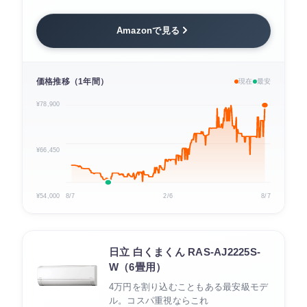
Amazonで見る
価格推移（1年間）
現在
最安
¥78,900
¥66,450
¥54,000
8/7
2/6
8/7
日立 白くまくん RAS-AJ2225S-
W（6畳用）
4万円を割り込むこともある最安級モデ
ル。コスパ重視ならこれ