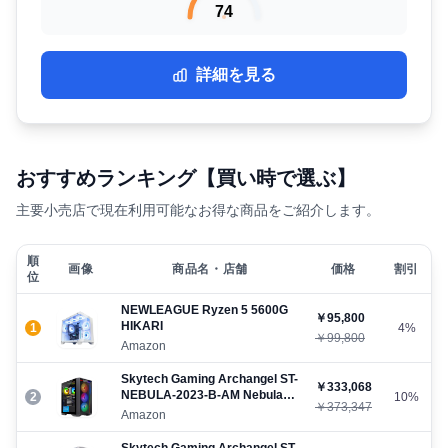
74
詳細を見る
おすすめランキング【買い時で選ぶ】
主要小売店で現在利用可能なお得な商品をご紹介します。
順
画像
商品名・店舗
価格
割引
位
NEWLEAGUE ‎Ryzen 5 5600G
￥95,800
HIKARI
1
4%
￥99,800
Amazon
Skytech Gaming Archangel ‎ST-
￥333,068
NEBULA-2023-B-AM Nebula
2
10%
￥373,347
14400F 5060 Black
Amazon