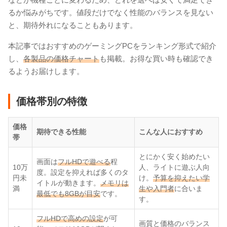
るか悩みがちです。値段だけでなく性能のバランスを見ない
と、期待外れになることもあります。
本記事ではおすすめのゲーミングPCをランキング形式で紹介
し、
各製品の価格チャート
も掲載。お得な買い時も確認でき
るようお届けします。
価格帯別の特徴
価格
期待できる性能
こんな人におすすめ
帯
とにかく安く始めたい
画面は
フルHDで遊べる
程
10万
人、ライトに遊ぶ人向
度。設定を抑えれば多くのタ
円未
け。
予算を抑えたい学
イトルが動きます。
メモリは
満
生や入門者
に合いま
最低でも8GBが目安
です。
す。
フルHDで高めの設定
が可
画質と価格のバランス