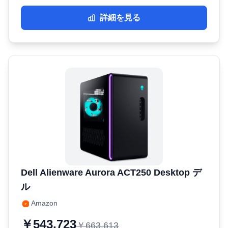
詳細を見る
Dell ‎Alienware Aurora ACT250 Desktop デ
ル
Amazon
￥543,723
￥663,613