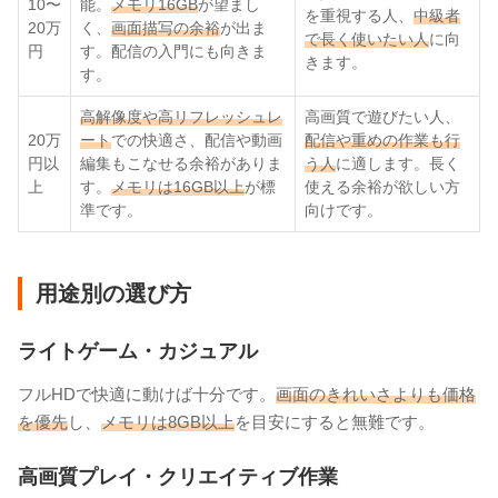
10〜
能。
メモリ16GB
が望まし
を重視する人、
中級者
20万
く、
画面描写の余裕
が出ま
で長く使いたい人
に向
円
す。配信の入門にも向きま
きます。
す。
高解像度や高リフレッシュレ
高画質で遊びたい人、
20万
ート
での快適さ、配信や動画
配信や重めの作業も行
円以
編集もこなせる余裕がありま
う人
に適します。長く
上
す。
メモリは16GB以上
が標
使える余裕が欲しい方
準です。
向けです。
用途別の選び方
ライトゲーム・カジュアル
フルHDで快適に動けば十分です。
画面のきれいさよりも価格
を優先
し、
メモリは8GB以上
を目安にすると無難です。
高画質プレイ・クリエイティブ作業