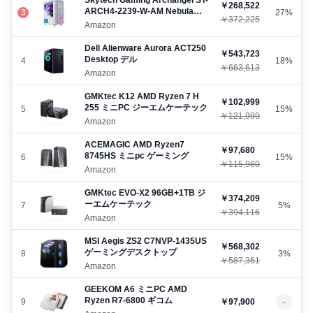
Skytech Gaming Archangel ST-
￥268,522
ARCH4-2239-W-AM Nebula
3
27%
￥372,225
14400F 5060
Amazon
Dell ‎Alienware Aurora ACT250
￥543,723
Desktop デル
4
18%
￥663,613
Amazon
GMKtec K12 AMD Ryzen 7 H
￥102,999
255 ミニPC ジーエムケーテック
5
15%
￥121,999
Amazon
ACEMAGIC AMD Ryzen7
￥97,680
8745HS ミニpc ゲーミング
6
15%
￥115,980
Amazon
GMKtec EVO-X2 96GB+1TB ジ
￥374,209
ーエムケーテック
7
5%
￥394,116
Amazon
MSI Aegis ZS2 C7NVP-1435US
￥568,302
ゲーミングデスクトップ
8
3%
￥587,361
Amazon
GEEKOM A6 ミニPC AMD
Ryzen R7-6800 ギコム
9
￥97,900
-