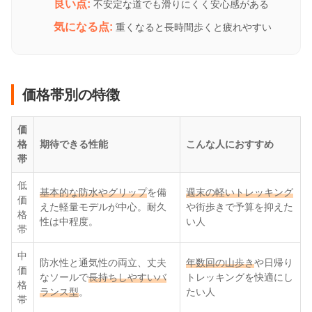
良い点:
不安定な道でも滑りにくく安心感がある
気になる点:
重くなると長時間歩くと疲れやすい
価格帯別の特徴
価
格
期待できる性能
こんな人におすすめ
帯
低
基本的な防水やグリップ
を備
週末の軽いトレッキング
価
えた軽量モデルが中心。耐久
や街歩きで予算を抑えた
格
性は中程度。
い人
帯
中
防水性と通気性の両立、丈夫
年数回の山歩き
や日帰り
価
なソールで
長持ちしやすいバ
トレッキングを快適にし
格
ランス型
。
たい人
帯