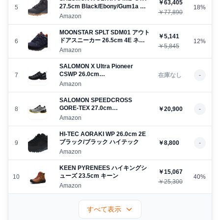
￥63,405
27.5cm Black/Ebony/Gum1a サ
5
18%
￥77,890
ロモン
Amazon
MOONSTAR SPLT SDM01 アウト
￥5,141
ドアスニーカー 26.5cm 4E ネイ
6
12%
￥5,845
ビー ムーンスター
Amazon
SALOMON X Ultra Pioneer
CSWP 26.0cm
7
在庫なし
-
Black/Magnet/Bluesteel サロモ
Amazon
ン
SALOMON SPEEDCROSS
GORE-TEX 27.0cm
8
￥20,900
-
Sharkskin/Black/Lemon サロモ
Amazon
ン
HI-TEC AORAKI WP 26.0cm 2E
ブラック/ブラック ハイテック
9
￥8,800
-
Amazon
KEEN PYRENEES ハイキングシ
￥15,067
ューズ 23.5cm キーン
10
40%
￥25,300
Amazon
すべて表示