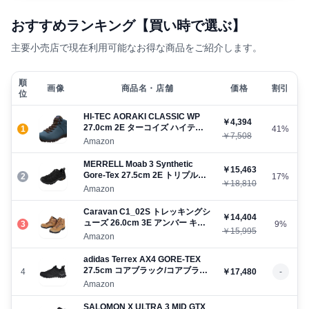
おすすめランキング【買い時で選ぶ】
主要小売店で現在利用可能なお得な商品をご紹介します。
順
画像
商品名・店舗
価格
割引
位
HI-TEC AORAKI CLASSIC WP
￥4,394
27.0cm 2E ターコイズ ハイテッ
1
41%
￥7,508
ク
Amazon
MERRELL Moab 3 Synthetic
￥15,463
Gore-Tex 27.5cm 2E トリプルブ
2
17%
￥18,810
ラック メレル
Amazon
Caravan C1_02S トレッキングシ
￥14,404
ューズ 26.0cm 3E アンバー キャ
3
9%
￥15,995
ラバン
Amazon
adidas Terrex AX4 GORE-TEX
27.5cm コアブラック/コアブラッ
4
￥17,480
-
ク/グレーフォー アディダス
Amazon
SALOMON X ULTRA 3 MID GTX