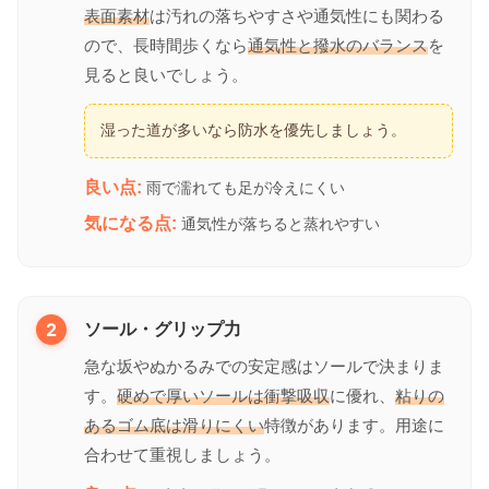
表面素材
は汚れの落ちやすさや通気性にも関わる
ので、長時間歩くなら
通気性と撥水のバランス
を
見ると良いでしょう。
湿った道が多いなら防水を優先しましょう。
良い点:
雨で濡れても足が冷えにくい
気になる点:
通気性が落ちると蒸れやすい
2
ソール・グリップ力
急な坂やぬかるみでの安定感はソールで決まりま
す。
硬めで厚いソールは衝撃吸収
に優れ、
粘りの
あるゴム底は滑りにくい
特徴があります。用途に
合わせて重視しましょう。